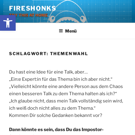
Zum
FIRESHONKS
Inhalt
Werkzeugleiste öffnen
TRY THIS AT HOME
springen
Menü
SCHLAGWORT:
THEMENWAHL
Du hast eine Idee für eine Talk, aber…
„Ein:e Expert:in für das Thema bin ich aber nicht.“
„Vielleicht könnte eine andere Person aus dem Chaos
einen besseren Talk zu dem Thema halten als ich?“
„Ich glaube nicht, dass mein Talk vollständig sein wird,
ich weiß doch nicht alles zu dem Thema.“
Kommen Dir solche Gedanken bekannt vor?
Dann könnte es sein, dass Du das Impostor-