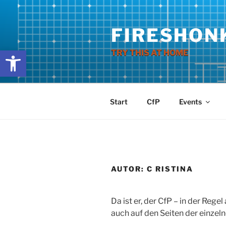
Zum
Inhalt
FIRESHON
springen
Werkzeugleiste öffnen
TRY THIS AT HOME
Start
CfP
Events
AUTOR:
C RISTINA
Da ist er, der CfP – in der Regel
auch auf den Seiten der einzel