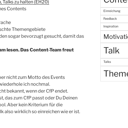
, Talks zu halten (EH20)
ines Contents
Einreichung
Feedback
rache
Inspiration
ünschte Themengebiete
Motivat
den sogar bevorzugt gesucht, damit das
Talk
am lesen. Das Content-Team freut
Talks
Them
aber nicht zum Motto des Events
 wiederhole ich nochmal.
icht bekannt, wenn der CfP endet.
st, das zum CfP passt oder Du Deinen
ol. Aber kein Kriterium für die
also wirklich so einreichen wie er ist.