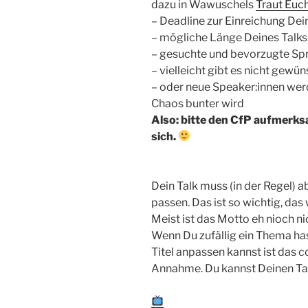
dazu in Wawuschels
Traut Euch
– Deadline zur Einreichung De
– mögliche Länge Deines Talks
– gesuchte und bevorzugte Sp
– vielleicht gibt es nicht gew
– oder neue Speaker:innen wer
Chaos bunter wird
Also: bitte den CfP aufmerks
sich.
Dein Talk muss (in der Regel) 
passen. Das ist so wichtig, das
Meist ist das Motto eh nioch n
Wenn Du zufällig ein Thema ha
Titel anpassen kannst ist das co
Annahme. Du kannst Deinen Talk 