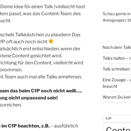
 Deine Idee für einen Talk (vielleicht hast
u dem passt, was das Content-Team des
Schau gerne in 
Anregungen, Id
sucht.
chels Talkkästchen zu plaudern: Das
P oft auch noch nicht
Nach dem Talk i
tatsächlich erst entschieden, wenn der
otene Content gesichtet wird.
Talks halten –
Richtung für den Content, vielleicht wird
Talk schreiben 
genommen.
nt-Team auch mal alle Talks annehmen.
Eine Zusage – 
braucht
Team das beim CfP noch nicht weiß….
Warum Du kein 
ung nicht unpassend sein!
nzureichen.
CfP
 im CfP beachten, z.B.
– ausführlich
Conte